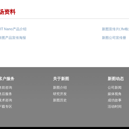
场资料
FIT Nano产品介绍
新图宣传片(.flv格
新图产品宣传海报
新图公司宣传册
客户服务
关于新图
新图动态
售前咨询
新图介绍
公司新闻
售后服务
研究开发
媒体视角
技术咨询
新图历史
成功故事
下载专区
活动时间